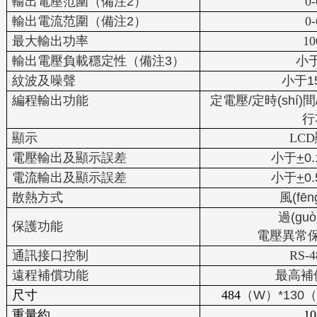
輸出電壓范圍（備注
2
）
0
輸出電流范圍（備注
2
）
0
最大輸出功率
1
輸出電壓負載穩定性（備注
3
）
小
紋波及噪聲
小于
1
編程輸出功能
定電壓
/
定時(shí)間
行
顯示
LCD
電壓輸出及顯示誤差
小于
+
0.
電流輸出及顯示誤差
小于
+
0.
散熱方式
風(fē
過(gu
保護功能
電壓異常
通訊接口控制
RS-4
遠程補償功能
最高補
尺寸
484
（
W
）
*130
（
重量約
10