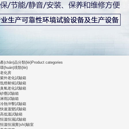
產(chǎn)品分類(lèi)
Product categories
環(huán)境類(lèi)
老化房
紫外老化試驗箱
氙燈耐候試驗箱
臭氧老化試驗箱
砂塵試驗箱
淋雨試驗箱
冷熱沖擊試驗箱
快速溫變試驗箱
高低溫試驗箱
恒溫恒濕試驗箱
恒溫恒濕實(shí)驗室