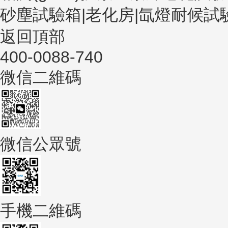
砂塵試驗箱|老化房|氙燈耐候試
返回頂部
400-0088-740
微信二維碼
微信公眾號
手機二維碼