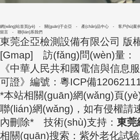
網(wǎng)站首頁(yè)
-
關(guān)于企亞
-
產(chǎn)品中心
-
客戶(hù)案
留言
-
聯(lián)系我們
東莞企亞檢測設備有限公司
版權所
[
Gmap
] 訪(fǎng)問(wèn)量：
《中華人民共和國電信與信息服務(wù)業
可證》編號：
粵ICP備1206211
*本站相關(guān)網(wǎng)頁(y
聯(lián)網(wǎng)，如有侵權請
內刪除* 技術(shù)支持：
東莞
相關(guān)搜索：紫外老化試