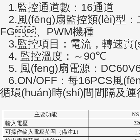
1.監控通道數：
16
通道
2.風(fēng)扇監控類(lèi)型：
FG
、
PWM
機種
3.監控項目：電流，轉速實(sh
4. 監控溫度：～
90
℃
5. 風(fēng)扇電源：
DC60V
6.ON/OFF：每
16PCS
風(f
循環(huán)時(shí)間間隔及運
主要功能
NS
輸入電壓
22
可操作輸入電壓范圍（備注
1
）
+