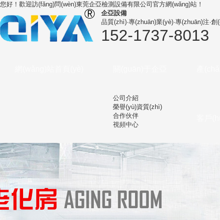
您好！歡迎訪(fǎng)問(wèn)
東莞企亞檢測設備有限公司
官方網(wǎng)站！
企亞設備
品質(zhì)·專(zhuān)業(yè)·專(zhuān)注·創(
152-1737-8013
網(wǎng)站首頁(yè)
關(guān)于企亞
產(ch
公司介紹
榮譽(yù)資質(zhì)
合作伙伴
客戶(h
視頻中心