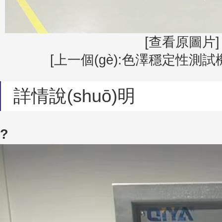
[查看原圖片]
[上一個(gè):色澤穩定性測試
詳情說(shuō)明
?