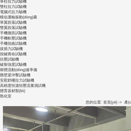
單柱拉力試驗機
雙柱拉力試驗機
電腦式拉力驗機
模似運輸振動(dòng)臺
單翼跌落試驗機
雙翼跌落試驗機
手機微跌試驗機
手機軟壓試驗機
手機扭曲試驗機
拔插力試驗機
按鍵壽命試驗機
抗壓試驗機
破裂強度試驗機
熔體流動(dòng)速率儀
懸壁梁沖擊試驗機
安慰奶嘴拉力試驗機
高精度恒溫恒壓流量測試機
體育器材類(lèi)
熟化室
您的位置:
首頁(yè)
->
產(