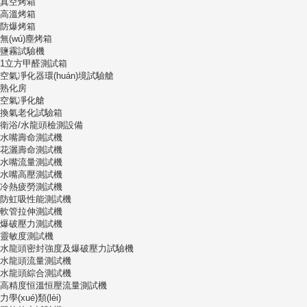
真空烤箱
高溫烤箱
防爆烤箱
無(wú)塵烤箱
鹽霧試驗機
1立方甲醛測試箱
空氣凈化器環(huán)境試驗艙
熟化房
空氣凈化艙
換氣老化試驗箱
衛浴/水龍頭檢測設備
水嘴壽命測試機
花灑壽命測試機
水嘴流量測試機
水嘴高壓測試機
冷熱疲勞測試機
防虹吸性能測試機
軟管拉伸測試機
爆破壓力測試機
靈敏度測試機
水龍頭密封強度及爆破壓力試驗機
水龍頭流量測試機
水龍頭綜合測試機
高精度恒溫恒壓流量測試機
力學(xué)類(lèi)