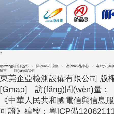
?
網(wǎng)站首頁(yè)
-
關(guān)于企亞
-
產(chǎn)品中心
-
客戶(hù)案
留言
-
聯(lián)系我們
東莞企亞檢測設備有限公司
版權所
[
Gmap
] 訪(fǎng)問(wèn)量：
《中華人民共和國電信與信息服務(wù)業
可證》編號：
粵ICP備1206211