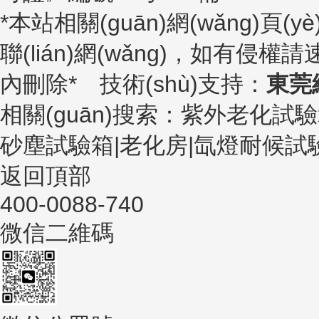
*本站相關(guān)網(wǎng)頁(y
聯(lián)網(wǎng)，如有侵權請
內刪除* 技術(shù)支持：
東莞
相關(guān)搜索：紫外老化試
砂塵試驗箱|老化房|氙燈耐候試
返回頂部
400-0088-740
微信二維碼