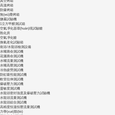
真空烤箱
高溫烤箱
防爆烤箱
無(wú)塵烤箱
鹽霧試驗機
1立方甲醛測試箱
空氣凈化器環(huán)境試驗艙
熟化房
空氣凈化艙
換氣老化試驗箱
衛浴/水龍頭檢測設備
水嘴壽命測試機
花灑壽命測試機
水嘴流量測試機
水嘴高壓測試機
冷熱疲勞測試機
防虹吸性能測試機
軟管拉伸測試機
爆破壓力測試機
靈敏度測試機
水龍頭密封強度及爆破壓力試驗機
水龍頭流量測試機
水龍頭綜合測試機
高精度恒溫恒壓流量測試機
力學(xué)類(lèi)