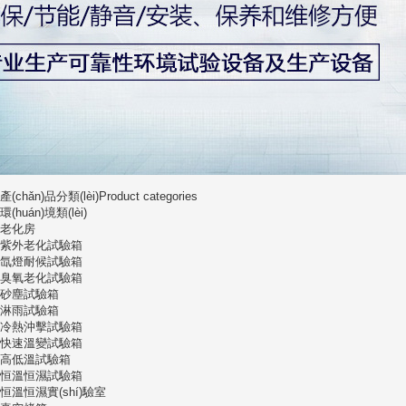
產(chǎn)品分類(lèi)
Product categories
環(huán)境類(lèi)
老化房
紫外老化試驗箱
氙燈耐候試驗箱
臭氧老化試驗箱
砂塵試驗箱
淋雨試驗箱
冷熱沖擊試驗箱
快速溫變試驗箱
高低溫試驗箱
恒溫恒濕試驗箱
恒溫恒濕實(shí)驗室