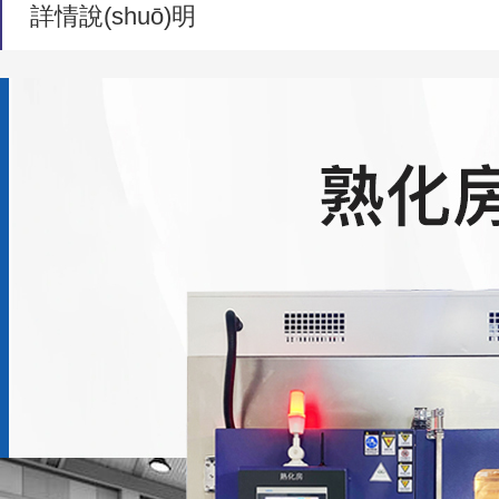
詳情說(shuō)明