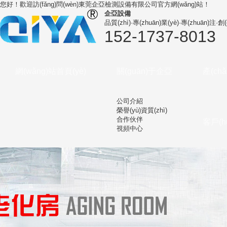
您好！歡迎訪(fǎng)問(wèn)
東莞企亞檢測設備有限公司
官方網(wǎng)站！
企亞設備
品質(zhì)·專(zhuān)業(yè)·專(zhuān)注·創(
152-1737-8013
網(wǎng)站首頁(yè)
關(guān)于企亞
產(ch
公司介紹
榮譽(yù)資質(zhì)
合作伙伴
客戶(h
視頻中心