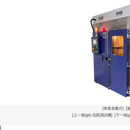
[查看原圖片]
[
[上一個(gè):流阻測試機]
[下一個(