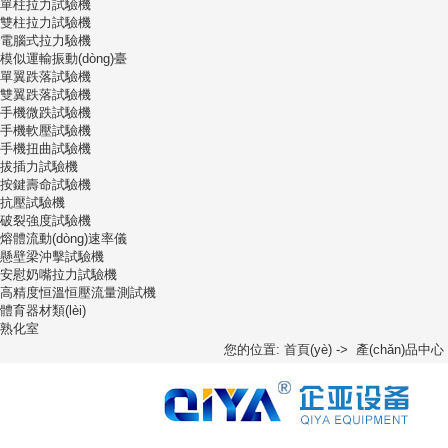
單柱拉力試驗機
雙柱拉力試驗機
電腦式拉力驗機
模似運輸振動(dòng)臺
單翼跌落試驗機
雙翼跌落試驗機
手機微跌試驗機
手機軟壓試驗機
手機扭曲試驗機
拔插力試驗機
按鍵壽命試驗機
抗壓試驗機
破裂強度試驗機
熔體流動(dòng)速率儀
懸壁梁沖擊試驗機
安慰奶嘴拉力試驗機
高精度恒溫恒壓流量測試機
體育器材類(lèi)
熟化室
您的位置:
首頁(yè)
->
產(chǎn)品中心