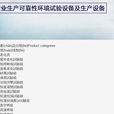
產(chǎn)品分類(lèi)
Product categories
環(huán)境類(lèi)
老化房
紫外老化試驗箱
氙燈耐候試驗箱
臭氧老化試驗箱
砂塵試驗箱
淋雨試驗箱
冷熱沖擊試驗箱
快速溫變試驗箱
高低溫試驗箱
恒溫恒濕試驗箱
恒溫恒濕實(shí)驗室
真空烤箱
高溫烤箱