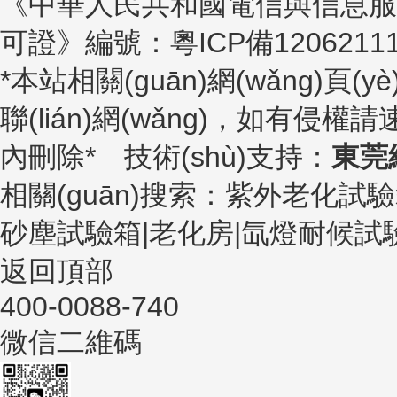
《中華人民共和國電信與信息服務(wù)業
可證》編號：
粵ICP備1206211
*本站相關(guān)網(wǎng)頁(y
聯(lián)網(wǎng)，如有侵權請速
內刪除* 技術(shù)支持：
東莞
相關(guān)搜索：紫外老化試
砂塵試驗箱|老化房|氙燈耐候試
返回頂部
400-0088-740
微信二維碼