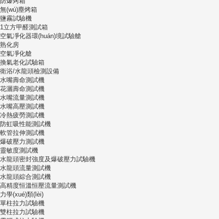
防爆烤箱
無(wú)塵烤箱
鹽霧試驗機
1立方甲醛測試箱
空氣凈化器環(huán)境試驗艙
熟化房
空氣凈化艙
換氣老化試驗箱
衛浴/水龍頭檢測設備
水嘴壽命測試機
花灑壽命測試機
水嘴流量測試機
水嘴高壓測試機
冷熱疲勞測試機
防虹吸性能測試機
軟管拉伸測試機
爆破壓力測試機
靈敏度測試機
水龍頭密封強度及爆破壓力試驗機
水龍頭流量測試機
水龍頭綜合測試機
高精度恒溫恒壓流量測試機
力學(xué)類(lèi)
單柱拉力試驗機
雙柱拉力試驗機