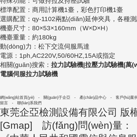
特殊功能：可做持拉及持壓試驗
標準配置：商用計算機1臺，彩色打印機1臺
選購配置：qy-1102兩點(diǎn)延伸夾具，各
機臺尺寸：80×53×160mm（W×D×H）
機臺重量：約180kg
動(dòng)力：松下交流伺服馬達
電源：1ph,AC220V,50/60HZ,15A或指定
相關(guān)搜索：
拉力試驗機|拉壓力試驗機|萬(
電腦伺服拉力試驗機
網(wǎng)站首頁(yè)
-
關(guān)于企亞
-
產(chǎn)品中心
-
客戶(hù)案
留言
-
聯(lián)系我們
東莞企亞檢測設備有限公司
版權所
[
Gmap
] 訪(fǎng)問(wèn)量：