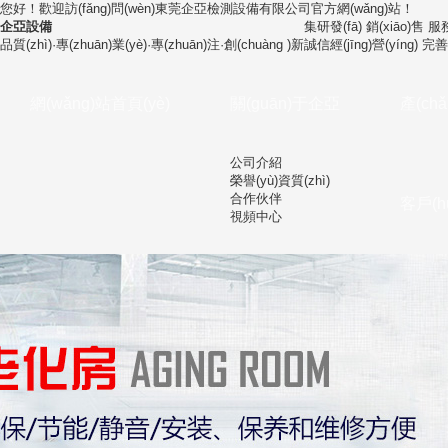
您好！歡迎訪(fǎng)問(wèn)
東莞企亞檢測設備有限公司
官方網(wǎng)站！
企亞設備
集研發(fā) 銷(xiāo)售 
品質(zhì)·專(zhuān)業(yè)·專(zhuān)注·創(chuàng )新
誠信經(jīng)營(yíng) 完
網(wǎng)站首頁(yè)
關(guān)于企亞
產(ch
公司介紹
榮譽(yù)資質(zhì)
合作伙伴
客戶(h
視頻中心