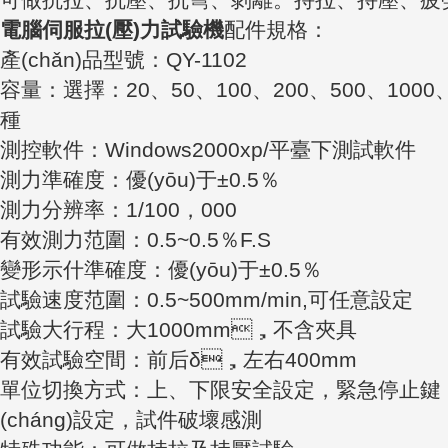
可做抗拉、抗壓、抗彎、剝離。持拉、持壓
電腦伺服拉(壓)力試驗機
配件規格：
產(chǎn)品型號：QY-1102
容量：選擇：20、50、100、200、500、10
種
測控軟件：Windows2000xp/平臺下測試軟件
測力準確度：優(yōu)于±0.5％
測力分辨率：1/100，000
有效測力范圍：0.5~0.5％F.S
變形示什準確度：優(yōu)于±0.5％
試驗速度范圍：0.5~500mm/min,可任意設定
試驗大行程：大1000mm，不含夾具
有效試驗空間：前后δ，左右400mm
單位切換方式：上、下限安全設定，緊急停止鍵
(cháng)設定，試件破壞感測