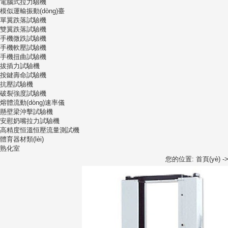
電腦式拉力驗機
模似運輸振動(dòng)臺
單翼跌落試驗機
雙翼跌落試驗機
手機微跌試驗機
手機軟壓試驗機
手機扭曲試驗機
拔插力試驗機
按鍵壽命試驗機
抗壓試驗機
破裂強度試驗機
熔體流動(dòng)速率儀
懸壁梁沖擊試驗機
安慰奶嘴拉力試驗機
高精度恒溫恒壓流量測試機
體育器材類(lèi)
熟化室
您的位置:
首頁(yè)
-