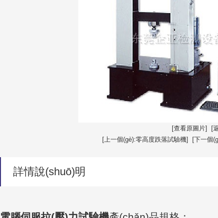
[查看原圖片]
[
[上一個(gè):零高度跌落試驗機]
[下一個(
詳情說(shuō)明
電腦伺服拉(壓)力試驗機
產(chǎn)品規格：