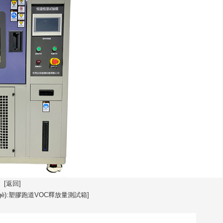
[返回]
gè):塑膠跑道VOC釋放量測試箱]