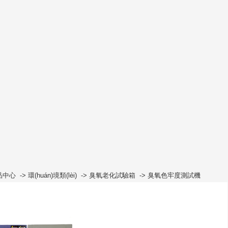
)品中心
->
環(huán)境類(lèi)
->
臭氧老化試驗箱
->
臭氧色牢度測試機