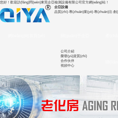
您好！歡迎訪(fǎng)問(wèn)
東莞企亞檢測設備有限公司
官方網(wǎng)站！
企亞設備
品質(zhì)·專(zhuān)業(yè)·專(zhuān)注·創(
網(wǎng)站首頁(yè)
關(guān)于企亞
產(ch
公司介紹
榮譽(yù)資質(zhì)
合作伙伴
聯(li
視頻中心