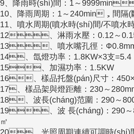
9、降雨時(shí)間：1～9999mi
10、降雨周期：1～240min，間隔
11、噴水周期(噴水時(shí)間/不噴水時(s
12、淋雨水壓：0.12～0.1
13、噴水嘴孔徑：Ф0.8m
14、氙燈功率：1.8KW×3支=5.4
15、加濕功率：1.5KW
16、樣品托盤(pán)尺寸：450×
17、樣品架與燈距離：230～280m
18、波長(cháng)范圍：290～80
19、波 長(cháng)：290
㎡
20、光照周期連續可調時(shí)間