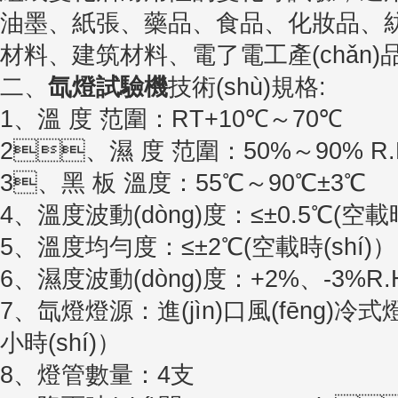
油墨、紙張、藥品、食品、化妝品
材料、建筑材料、電了電工產(chǎn)品等
二、
氙燈試驗機
技術(shù)規格:
1、溫 度 范圍：RT+10℃～70℃
2、濕 度 范圍：50%～90% R.
3、黑 板 溫度：55℃～90℃±3℃
4、溫度波動(dòng)度：≤±0.5℃(空載
5、溫度均勻度：≤±2℃(空載時(shí)）
6、濕度波動(dòng)度：+2%、-3%
7、氙燈燈源：進(jìn)口風(fēng)
小時(shí)）
8、燈管數量：4支