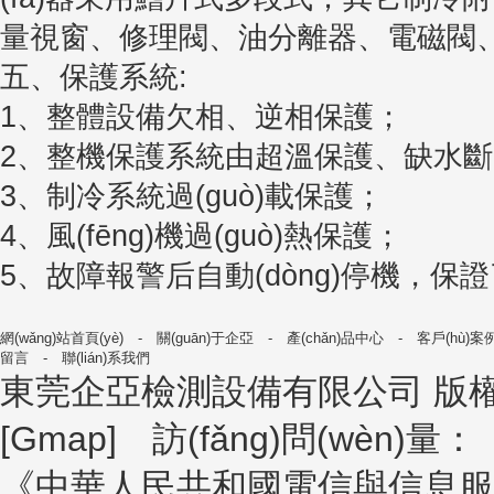
量視窗、修理閥、油分離器、電磁閥
五、保護系統:
1、整體設備欠相、逆相保護；
2、整機保護系統由超溫保護、缺水斷
3、制冷系統過(guò)載保護；
4、風(fēng)機過(guò)熱保護；
5、故障報警后自動(dòng)停機
網(wǎng)站首頁(yè)
-
關(guān)于企亞
-
產(chǎn)品中心
-
客戶(hù)案
留言
-
聯(lián)系我們
東莞企亞檢測設備有限公司
版權所
[
Gmap
] 訪(fǎng)問(wèn)量：
《中華人民共和國電信與信息服務(wù)業