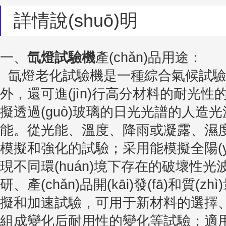
詳情說(shuō)明
一、
氙燈試驗機
產(chǎn)品用途：
氙燈老化試驗機是一種綜合氣候試驗裝置
外，還可進(jìn)行高分材料的耐光性
擬透過(guò)玻璃的日光光譜的人造光源下
能。從光能、溫度、降雨或凝露
模擬和強化的試驗；采用能模擬全陽(yá
現不同環(huán)境下存在的破壞性光
研、產(chǎn)品開(kāi)發(fā)和質
擬和加速試驗，可用于新材料的選擇
組成變化后耐用性的變化等試驗；適用于塑料