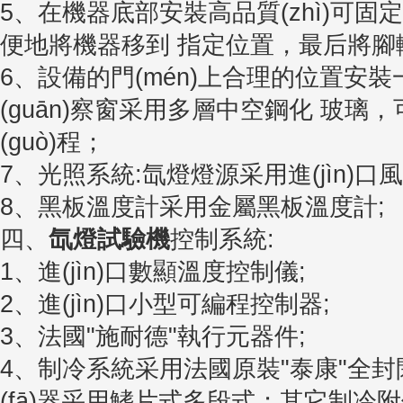
5、在機器底部安裝高品質(zhì)可固
便地將機器移到 指定位置，最后將腳輪鎖定
6、設備的門(mén)上合理的位置安裝一套可
(guān)察窗采用多層中空鋼化 玻璃
(guò)程；
7、光照系統:氙燈燈源采用進(jìn)口風(
8、黑板溫度計采用金屬黑板溫度計;
四、
氙燈試驗機
控制系統:
1、進(jìn)口數顯溫度控制儀;
2、進(jìn)口小型可編程控制器;
3、法國"施耐德"執行元器件;
4、制冷系統采用法國原裝"泰康"全封閉
(fā)器采用鰭片式多段式；其它制冷附