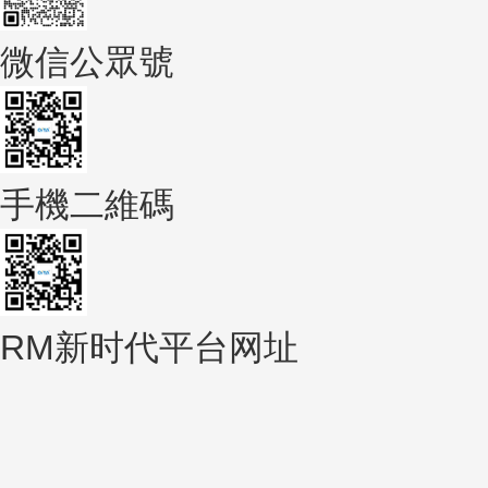
微信公眾號
手機二維碼
RM新时代平台网址