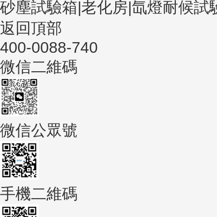
砂塵試驗箱|老化房|氙燈耐候試
返回頂部
400-0088-740
微信二維碼
微信公眾號
手機二維碼