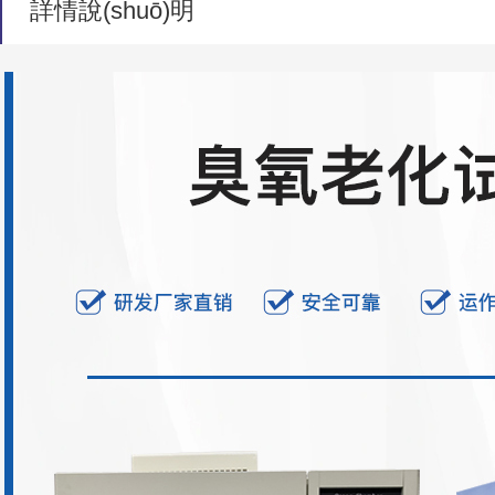
詳情說(shuō)明