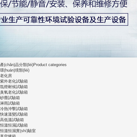
產(chǎn)品分類(lèi)
Product categories
環(huán)境類(lèi)
老化房
紫外老化試驗箱
氙燈耐候試驗箱
臭氧老化試驗箱
砂塵試驗箱
淋雨試驗箱
冷熱沖擊試驗箱
快速溫變試驗箱
高低溫試驗箱
恒溫恒濕試驗箱
恒溫恒濕實(shí)驗室
真空烤箱