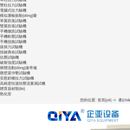
雙柱拉力試驗機
電腦式拉力驗機
模似運輸振動(dòng)臺
單翼跌落試驗機
雙翼跌落試驗機
手機微跌試驗機
手機軟壓試驗機
手機扭曲試驗機
拔插力試驗機
按鍵壽命試驗機
抗壓試驗機
破裂強度試驗機
熔體流動(dòng)速率儀
懸壁梁沖擊試驗機
安慰奶嘴拉力試驗機
高精度恒溫恒壓流量測試機
體育器材類(lèi)
熟化室
您的位置:
首頁(yè)
->
產(ch