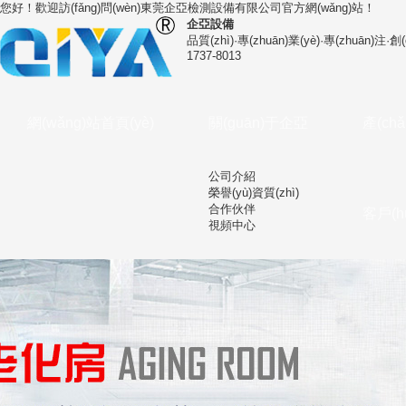
您好！歡迎訪(fǎng)問(wèn)
東莞企亞檢測設備有限公司
官方網(wǎng)站！
企亞設備
品質(zhì)·專(zhuān)業(yè)·專(zhuān)注·創(
1737-8013
網(wǎng)站首頁(yè)
關(guān)于企亞
產(ch
公司介紹
榮譽(yù)資質(zhì)
合作伙伴
客戶(h
視頻中心