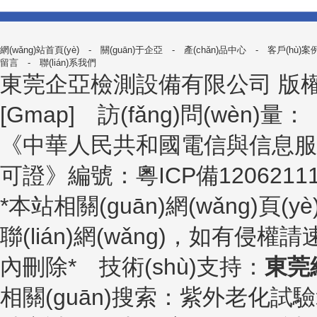
網(wǎng)站首頁(yè)
-
關(guān)于企亞
-
產(chǎn)品中心
-
客戶(hù)案
留言
-
聯(lián)系我們
東莞企亞檢測設備有限公司
版權所
[
Gmap
] 訪(fǎng)問(wèn)量：
《中華人民共和國電信與信息服務(wù)業
可證》編號：
粵ICP備1206211
*本站相關(guān)網(wǎng)頁(y
聯(lián)網(wǎng)，如有侵權請
內刪除* 技術(shù)支持：
東莞
相關(guān)搜索：紫外老化試