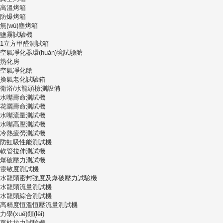
高溫烤箱
防爆烤箱
無(wú)塵烤箱
鹽霧試驗機
1立方甲醛測試箱
空氣凈化器環(huán)境試驗艙
熟化房
空氣凈化艙
換氣老化試驗箱
衛浴/水龍頭檢測設備
水嘴壽命測試機
花灑壽命測試機
水嘴流量測試機
水嘴高壓測試機
冷熱疲勞測試機
防虹吸性能測試機
軟管拉伸測試機
爆破壓力測試機
靈敏度測試機
水龍頭密封強度及爆破壓力試驗機
水龍頭流量測試機
水龍頭綜合測試機
高精度恒溫恒壓流量測試機
力學(xué)類(lèi)
單柱拉力試驗機