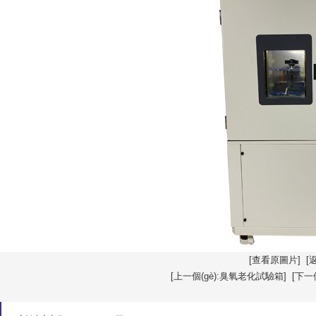
[查看原圖片]
[
[上一個(gè):臭氧老化試驗箱]
[下一