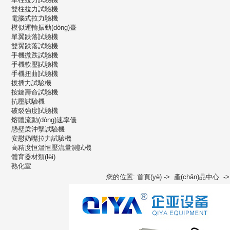
雙柱拉力試驗機
電腦式拉力驗機
模似運輸振動(dòng)臺
單翼跌落試驗機
雙翼跌落試驗機
手機微跌試驗機
手機軟壓試驗機
手機扭曲試驗機
拔插力試驗機
按鍵壽命試驗機
抗壓試驗機
破裂強度試驗機
熔體流動(dòng)速率儀
懸壁梁沖擊試驗機
安慰奶嘴拉力試驗機
高精度恒溫恒壓流量測試機
體育器材類(lèi)
熟化室
您的位置:
首頁(yè)
->
產(chǎn)品中心
-