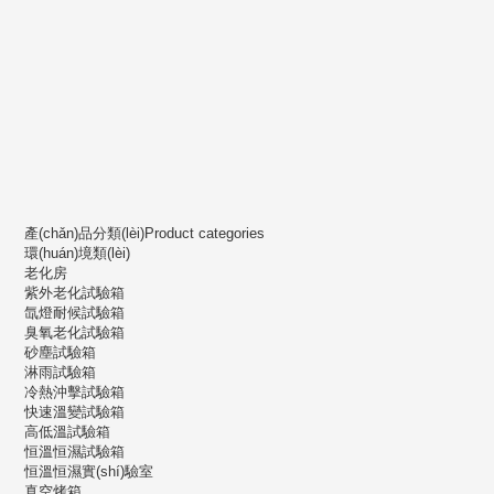
產(chǎn)品分類(lèi)
Product categories
環(huán)境類(lèi)
老化房
紫外老化試驗箱
氙燈耐候試驗箱
臭氧老化試驗箱
砂塵試驗箱
淋雨試驗箱
冷熱沖擊試驗箱
快速溫變試驗箱
高低溫試驗箱
恒溫恒濕試驗箱
恒溫恒濕實(shí)驗室
真空烤箱