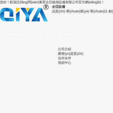
您好！歡迎訪(fǎng)問(wèn)
東莞企亞檢測設備有限公司
官方網(wǎng)站！
企亞設備
品質(zhì)·專(zhuān)業(yè)·專(zhuān)注·創(
網(wǎng)站首頁(yè)
關(guān)于企亞
產(ch
公司介紹
榮譽(yù)資質(zhì)
合作伙伴
聯(li
視頻中心