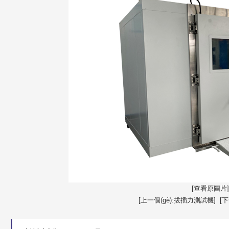
[查看原圖片]
[上一個(gè):拔插力測試機]
[