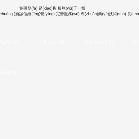
集研發(fā) 銷(xiāo)售 服務(wù)于一體
chuàng )新
誠信經(jīng)營(yíng) 完善服務(wù) 專(zhuān)業(yè)技術(shù) 長(c
ǎn)品中心
企業(yè)形象
合作客戶(hù)
客戶
án)系我們