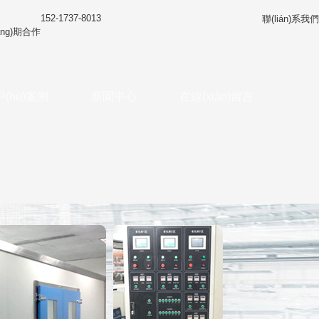
152-1737-8013
聯(lián)系我們
háng)期合作
(hù)案例
新聞中心
在線(xiàn)留言