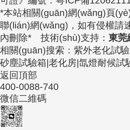
可證》編號：
粵ICP備1206211
*本站相關(guān)網(wǎng)頁(y
聯(lián)網(wǎng)，如有侵權請
內刪除* 技術(shù)支持：
東莞
相關(guān)搜索：紫外老化試
砂塵試驗箱|老化房|氙燈耐候試
返回頂部
400-0088-740
微信二維碼