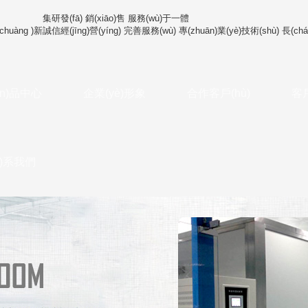
集研發(fā) 銷(xiāo)售 服務(wù)于一體
chuàng )新
誠信經(jīng)營(yíng) 完善服務(wù) 專(zhuān)業(yè)技術(shù) 長(c
ǎn)品中心
企業(yè)形象
合作客戶(hù)
客戶
án)系我們